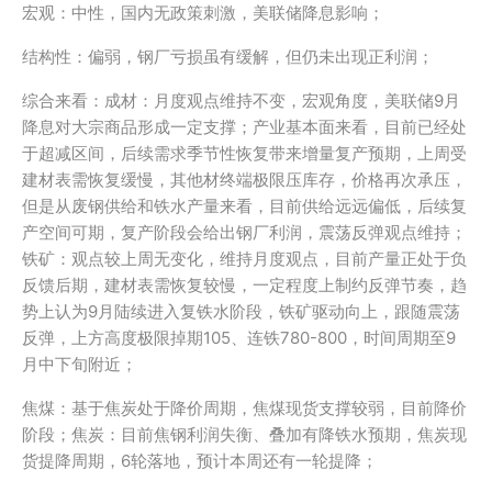
宏观：中性，国内无政策刺激，美联储降息影响；
结构性：偏弱，钢厂亏损虽有缓解，但仍未出现正利润；
综合来看：成材：月度观点维持不变，宏观角度，美联储9月
降息对大宗商品形成一定支撑；产业基本面来看，目前已经处
于超减区间，后续需求季节性恢复带来增量复产预期，上周受
建材表需恢复缓慢，其他材终端极限压库存，价格再次承压，
但是从废钢供给和铁水产量来看，目前供给远远偏低，后续复
产空间可期，复产阶段会给出钢厂利润，震荡反弹观点维持；
铁矿：观点较上周无变化，维持月度观点，目前产量正处于负
反馈后期，建材表需恢复较慢，一定程度上制约反弹节奏，趋
势上认为9月陆续进入复铁水阶段，铁矿驱动向上，跟随震荡
反弹，上方高度极限掉期105、连铁780-800，时间周期至9
月中下旬附近；
焦煤：基于焦炭处于降价周期，焦煤现货支撑较弱，目前降价
阶段；焦炭：目前焦钢利润失衡、叠加有降铁水预期，焦炭现
货提降周期，6轮落地，预计本周还有一轮提降；