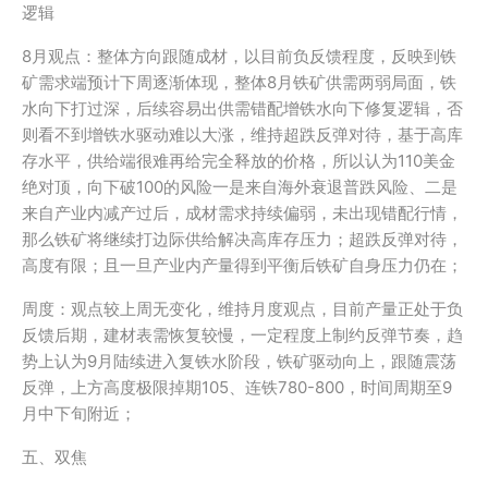
逻辑
8月观点：整体方向跟随成材，以目前负反馈程度，反映到铁
矿需求端预计下周逐渐体现，整体8月铁矿供需两弱局面，铁
水向下打过深，后续容易出供需错配增铁水向下修复逻辑，否
则看不到增铁水驱动难以大涨，维持超跌反弹对待，基于高库
存水平，供给端很难再给完全释放的价格，所以认为110美金
绝对顶，向下破100的风险一是来自海外衰退普跌风险、二是
来自产业内减产过后，成材需求持续偏弱，未出现错配行情，
那么铁矿将继续打边际供给解决高库存压力；超跌反弹对待，
高度有限；且一旦产业内产量得到平衡后铁矿自身压力仍在；
周度：观点较上周无变化，维持月度观点，目前产量正处于负
反馈后期，建材表需恢复较慢，一定程度上制约反弹节奏，趋
势上认为9月陆续进入复铁水阶段，铁矿驱动向上，跟随震荡
反弹，上方高度极限掉期105、连铁780-800，时间周期至9
月中下旬附近；
五、双焦