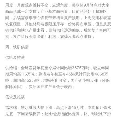
周度：月度观点维持不变，宏观角度，美联储9月降息对大宗
商品形成一定支撑；产业基本面来看，目前已经处于超减区
间，后续需求季节性恢复带来增量复产预期，上周受建材表需
恢复缓慢，其他材终端极限压库存，价格再次承压，但是从废
钢供给和铁水产量来看，目前供给远远偏低，后续复产空间可
期，复产阶段会给出钢厂利润，震荡反弹观点维持；
四、铁矿供需
供给及推演
供给端：全球发货年初至今累计同比增3675万吨，较去年同
期周均高115万吨；到港端年初至今45港累计同比增4858万
吨，周均高152万吨，增幅有所收窄；国产矿小幅反弹（环保
解除原因），实际国产矿产量低于表内；
需求及推演
需求端：铁水继续大幅下滑，高点下滑15万吨，本周预计铁水
见底，下周陆续反弹；配比端烧结配比走高，块、球配比下滑