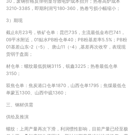
30，废钢价格反弹明显导致电炉成本抬升；热卷高炉成本
3210-3385，即期利润亏180-360，热卷亏损小幅缩小；
3）期现
截止8月23号，铁矿仓单：昆巴735，主流最低金布巴741，
09平水附近，01贴水PB粉仓单40；PB粉基差率5.5%；PB粉
01基差山东-2（-5）、唐山11（-4）,基差再次收窄，表现现
货弱于盘面；
材仓单：螺纹最低抚钢3115，镔鑫3225；热卷最低仓单
3150；
双焦仓单：焦炭港口仓单1870，山西仓单1795；焦煤最低仓
单蒙五1300、山西中硫1360；
三、钢材供需
供给及推演
螺纹：上周产量再次下滑，利润惯性影响，目前产量已经至极