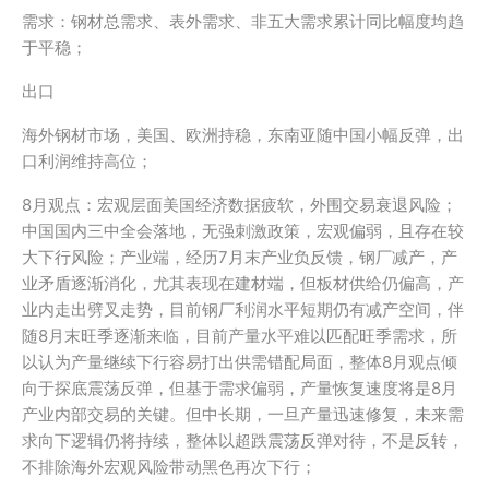
需求：钢材总需求、表外需求、非五大需求累计同比幅度均趋
于平稳；
出口
海外钢材市场，美国、欧洲持稳，东南亚随中国小幅反弹，出
口利润维持高位；
8月观点：宏观层面美国经济数据疲软，外围交易衰退风险；
中国国内三中全会落地，无强刺激政策，宏观偏弱，且存在较
大下行风险；产业端，经历7月末产业负反馈，钢厂减产，产
业矛盾逐渐消化，尤其表现在建材端，但板材供给仍偏高，产
业内走出劈叉走势，目前钢厂利润水平短期仍有减产空间，伴
随8月末旺季逐渐来临，目前产量水平难以匹配旺季需求，所
以认为产量继续下行容易打出供需错配局面，整体8月观点倾
向于探底震荡反弹，但基于需求偏弱，产量恢复速度将是8月
产业内部交易的关键。但中长期，一旦产量迅速修复，未来需
求向下逻辑仍将持续，整体以超跌震荡反弹对待，不是反转，
不排除海外宏观风险带动黑色再次下行；