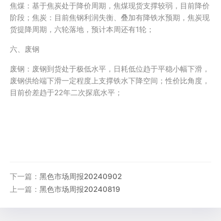
焦煤：基于焦炭处于降价周期，焦煤现货支撑较弱，目前降价
阶段；焦炭：目前焦钢利润失衡、叠加有降铁水预期，焦炭现
货提降周期，六轮落地，预计本周还有1轮；
六、废钢
废钢：废钢到货处于极低水平，日耗低位趋于平稳小幅下滑，
废钢供给端下滑一定程度上支撑铁水下降空间；性价比角度，
目前价差趋于22年二次探底水平；
下一篇：
黑色市场周报20240902
上一篇：
黑色市场周报20240819