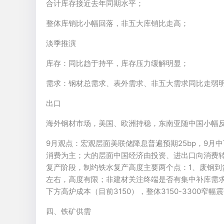
合计库存接近去年同期水平；
整体库销比小幅回落，非五大库销比走高；
淡季推演
库存：同比趋于持平，库存压力缓解明显；
需求：钢材总需求、表外需求、非五大需求同比走弱
出口
海外钢材市场，美国、欧洲持稳，东南亚随中国小幅
9月观点：宏观层面美联储降息普遍预期25bp，9
消费为主；大的层面中国经济由投资、进出口向消费
复产阶段，制约铁水复产高度主要两个点：1、废钢到货
左右，高度有限；非建材关注终端是否有集中补库需求
下方高炉成本（目前3150），整体3150-3300
四、铁矿供需