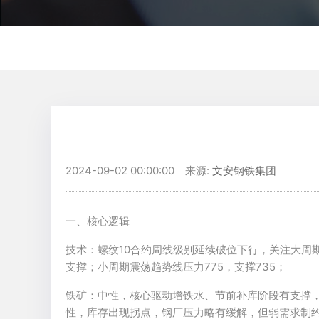
2024-09-02 00:00:00 来源:
文安钢铁集团
一、核心逻辑
技术：螺纹10合约周线级别延续破位下行，关注大周期33
支撑；小周期震荡趋势线压力775，支撑735；
铁矿：中性，核心驱动增铁水、节前补库阶段有支撑
性，库存出现拐点，钢厂压力略有缓解，但弱需求制约