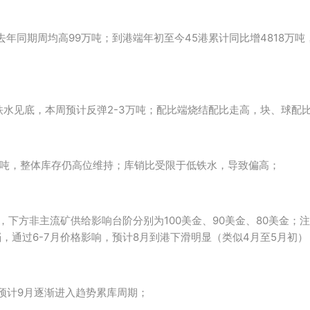
去年同期周均高99万吨；到港端年初至今45港累计同比增4818万吨
铁水见底，本周预计反弹2-3万吨；配比端烧结配比走高，块、球配
万吨，整体库存仍高位维持；库销比受限于低铁水，导致偏高；
非主流矿供给影响台阶分别为100美金、90美金、80美金；注年化（12
一档，通过6-7月价格影响，预计8月到港下滑明显（类似4月至5月初）
，预计9月逐渐进入趋势累库周期；