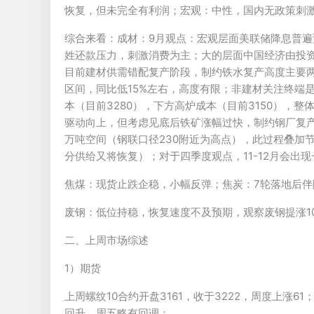
恢复，但未完全有利润；宏观：中性，国内无政策刺
综合来看：成材：9月观点：宏观层面美联储降息普遍
姓还款压力，刺激消费为主；大的层面中国经济由投
目前建材供需错配复产阶段，制约铁水复产高度主要两个
区间，同比低15%左右，高度有限；非建材关注终端
本（目前3280），下方高炉成本（目前3150），整
驱动向上，但考虑见底后铁矿涨幅过快，制约钢厂复产
万吨空间（钢联口径230附近为高点），此过程叠加节
分供给又将恢复）；对于四季度观点，11-12月会出现一
焦煤：现货止跌企稳，小幅反弹；焦炭：7轮落地后伴
废钢：低位持稳，恢复速度不及预期，观察废钢提涨1
二、上周市场综述
1）期货
上周螺纹10合约开盘3161，收于3222，周度上涨61
回升，周五略有回调；