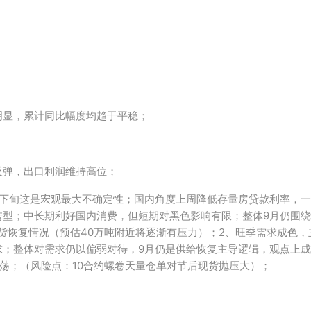
明显，累计同比幅度均趋于平稳；
反弹，出口利润维持高位；
月中下旬这是宏观最大不确定性；国内角度上周降低存量房贷款利率，
转型；中长期利好国内消费，但短期对黑色影响有限；整体9月仍围
恢复情况（预估40万吨附近将逐渐有压力）；2、旺季需求成色，主观
；整体对需求仍以偏弱对待，9月仍是供给恢复主导逻辑，观点上成
窄幅震荡；（风险点：10合约螺卷天量仓单对节后现货抛压大）；