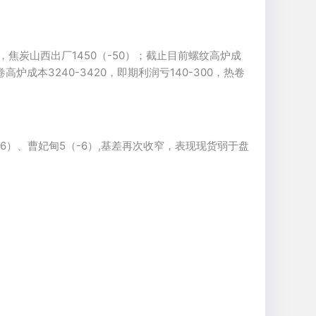
8），焦炭山西出厂1450（-50）；截止目前螺纹高炉成
高炉成本3240-3420，即期利润亏140-300，热卷
（-6）、曹妃甸5（-6）,基差再次收窄，表现现货弱于盘