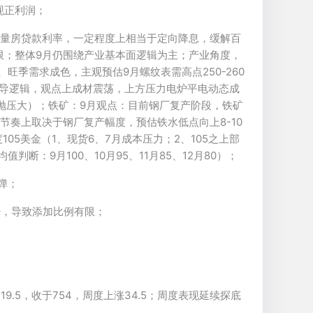
现正利润；
存量房贷款利率，一定程度上相当于定向降息，缓解百
限；整体9月仍围绕产业基本面逻辑为主；产业角度，
季需求成色，主观预估9月螺纹表需高点250-260
主导逻辑，观点上成材震荡，上方压力电炉平电动态成
现货抛压大）；铁矿：9月观点：目前钢厂复产阶段，铁矿
奏上取决于钢厂复产幅度，预估铁水低点向上8-10
5美金（1、现货6、7月成本压力；2、105之上部
断：9月100、10月95、11月85、12月80）；
弹；
少，导致添加比例有限；
19.5，收于754，周度上涨34.5；周度表现延续探底