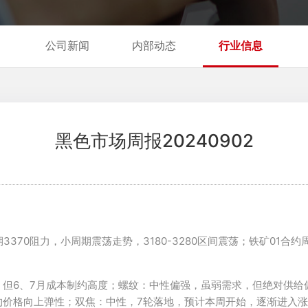
公司新闻
内部动态
行业信息
黑色市场周报20240902
70阻力，小周期震荡走势，3180-3280区间震荡；铁矿01合约周
，但6、7月成本制约高度；螺纹：中性偏强，虽弱需求，但绝对供给
价格向上弹性；双焦：中性，7轮落地，预计本周开始，逐渐进入涨