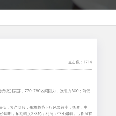
点击数：1714
线级别震荡，770-780区间阻力，强阻力800；前低
偏低，复产阶段，价格趋势下行风险较小；热卷：中
价周期，预期幅度2-3轮；利润：中性偏弱，亏损虽有