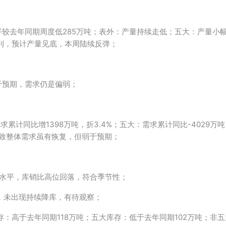
较去年同期周度低285万吨；表外：产量持续走低；五大：产量小幅
利，预计产量见底，本周陆续反弹；
于预期，需求仍是偏弱；
；
需求累计同比增1398万吨，折3.4%；五大：需求累计同比-4029万
导致整体需求虽有恢复，但弱于预期；
低水平，库销比高位回落，符合季节性；
，未出现持续降库，有待观察；
：高于去年同期118万吨；五大库存：低于去年同期102万吨；非