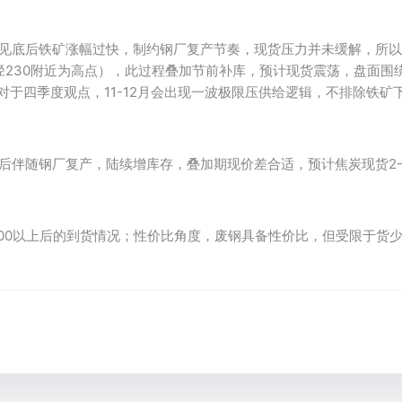
虑见底后铁矿涨幅过快，制约钢厂复产节奏，现货压力并未缓解，所以
径230附近为高点），此过程叠加节前补库，预计现货震荡，盘面围
对于四季度观点，11-12月会出现一波极限压供给逻辑，不排除铁矿下
后伴随钢厂复产，陆续增库存，叠加期现价差合适，预计焦炭现货2-
00以上后的到货情况；性价比角度，废钢具备性价比，但受限于货