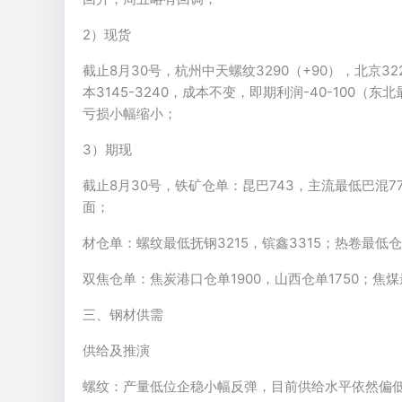
2）现货
截止8月30号，杭州中天螺纹3290（+90），北京32
本3145-3240，成本不变，即期利润-40-100（东
亏损小幅缩小；
3）期现
截止8月30号，铁矿仓单：昆巴743，主流最低巴混771
面；
材仓单：螺纹最低抚钢3215，镔鑫3315；热卷最低仓
双焦仓单：焦炭港口仓单1900，山西仓单1750；焦煤
三、钢材供需
供给及推演
螺纹：产量低位企稳小幅反弹，目前供给水平依然偏