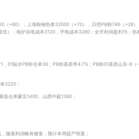
20（+80），上海鞍钢热卷32000（+70），日照PB粉746（+2
北最优）；电炉谷电成本3120，平电成本3280；全开利润盈利15；热卷
，01贴水PB粉仓单36；PB粉基差率4.7%；PB粉01基差山东-8
单3220；
最低仓单蒙五1400、山西中硫1360；
低，随着利润略有修复，预计本周提产明显；