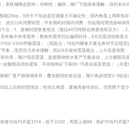
激，美联储降息影响；结构性：偏弱，钢厂亏损虽有缓解，但仍未出
预期25bp，9月中下旬这是宏观最大不确定性；国内角度上周降低
资、进出口向消费转型；中长期利好国内消费，但短期对黑色影响有
点：1、废钢到货恢复情况（预估40万吨附近将逐渐有压力）；2、旺
是否有集中补库需求；整体对需求仍以偏弱对待，9月仍是供给恢复
体3150-3300窄幅震荡；（风险点：10合约螺卷天量仓单对节后
节奏，现货压力并未缓解，所以9月保持震荡观点，上方高度有限，节
前补库，预计现货震荡，盘面围绕铁水复产节奏波动，上方极限高度10
波极限压供给逻辑，不排除铁矿下探80-75美金甚至更低；（月度均值判
随钢厂复产陆续增库存，叠加期现价差合适，预计焦炭现货2-3轮反
00以上后的到货情况；性价比角度，废钢具备性价比，但受限于货
；热卷10合约开盘3214，收于3302，周度上涨88；铁矿01合约开盘7