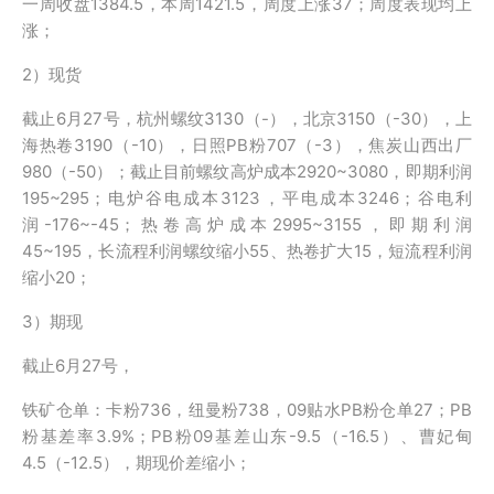
一周收盘1384.5，本周1421.5，周度上涨37；周度表现均上
涨；
2）现货
截止6月27号，杭州螺纹3130（-），北京3150（-30），上
海热卷3190（-10），日照PB粉707（-3），焦炭山西出厂
980（-50）；截止目前螺纹高炉成本2920~3080，即期利润
195~295；电炉谷电成本3123，平电成本3246；谷电利
润-176~-45；热卷高炉成本2995~3155，即期利润
45~195，长流程利润螺纹缩小55、热卷扩大15，短流程利润
缩小20；
3）期现
截止6月27号，
铁矿仓单：卡粉736，纽曼粉738，09贴水PB粉仓单27；PB
粉基差率3.9%；PB粉09基差山东-9.5（-16.5）、曹妃甸
4.5（-12.5），期现价差缩小；