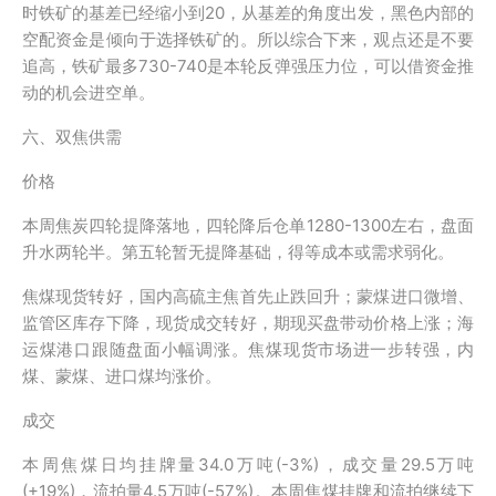
时铁矿的基差已经缩小到20，从基差的角度出发，黑色内部的
空配资金是倾向于选择铁矿的。所以综合下来，观点还是不要
追高，铁矿最多730-740是本轮反弹强压力位，可以借资金推
动的机会进空单。
六、双焦供需
价格
本周焦炭四轮提降落地，四轮降后仓单1280-1300左右，盘面
升水两轮半。第五轮暂无提降基础，得等成本或需求弱化。
焦煤现货转好，国内高硫主焦首先止跌回升；蒙煤进口微增、
监管区库存下降，现货成交转好，期现买盘带动价格上涨；海
运煤港口跟随盘面小幅调涨。焦煤现货市场进一步转强，内
煤、蒙煤、进口煤均涨价。
成交
本周焦煤日均挂牌量34.0万吨(-3%)，成交量29.5万吨
(+19%)，流拍量4.5万吨(-57%)。本周焦煤挂牌和流拍继续下