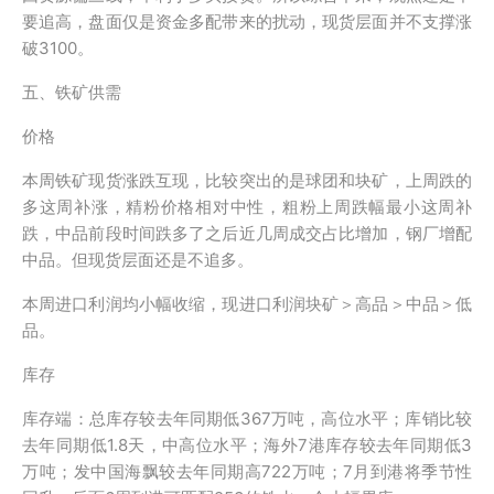
要追高，盘面仅是资金多配带来的扰动，现货层面并不支撑涨
破3100。
五、铁矿供需
价格
本周铁矿现货涨跌互现，比较突出的是球团和块矿，上周跌的
多这周补涨，精粉价格相对中性，粗粉上周跌幅最小这周补
跌，中品前段时间跌多了之后近几周成交占比增加，钢厂增配
中品。但现货层面还是不追多。
本周进口利润均小幅收缩，现进口利润块矿＞高品＞中品＞低
品。
库存
库存端：总库存较去年同期低367万吨，高位水平；库销比较
去年同期低1.8天，中高位水平；海外7港库存较去年同期低3
万吨；发中国海飘较去年同期高722万吨；7月到港将季节性