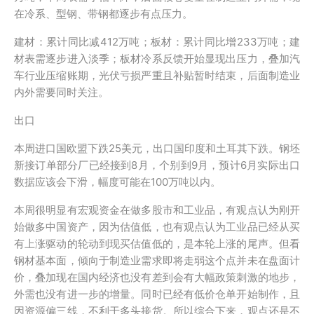
在冷系、型钢、带钢都逐步有点压力。
建材：累计同比减412万吨；板材：累计同比增233万吨；建
材表需逐步进入淡季；板材冷系反馈开始显现出压力，叠加汽
车行业压缩账期，光伏亏损严重且补贴暂时结束，后面制造业
内外需要同时关注。
出口
本周进口国欧盟下跌25美元，出口国印度和土耳其下跌。钢坯
新接订单部分厂已经接到8月，个别到9月，预计6月实际出口
数据应该会下滑，幅度可能在100万吨以内。
本周很明显有宏观资金在做多股市和工业品，有观点认为刚开
始做多中国资产，因为估值低，也有观点认为工业品已经从买
有上涨驱动的轮动到现买估值低的，是本轮上涨的尾声。但看
钢材基本面，倾向于制造业需求即将走弱这个点并未在盘面计
价，叠加现在国内经济也没有差到会有大幅政策刺激的地步，
外需也没有进一步的增量。同时已经有低价仓单开始制作，且
因资源偏三线，不利于多头接货。所以综合下来，观点还是不